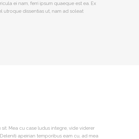
icula ei nam, ferri ipsum quaeque est ea. Ex
el utroque dissentias ut, nam ad soleat
sit. Mea cu case ludus integre, vide viderer
. Deleniti apeirian temporibus eam cu, ad mea