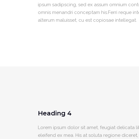
ipsum sadipscing, sed ex assum omnium content
omnis menandri conceptam his.Ferri reque integ
alterum maluisset, cu est copiosae intellegat.
Heading 4
Lorem ipsum dolor sit amet, feugiat delicata l
eleifend ex mea. His at soluta regione diceret