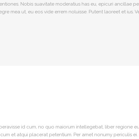
iones. Nobis suavitate moderatius has eu, epicuri ancillae per
re mea ut, eu eos vide errem noluisse. Putent laoreet et ius. V
iberavisse id cum, no quo maiorum intellegebat, liber regione eu 
, cum et atqui placerat petentium. Per amet nonumy periculis ei