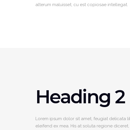
alterum maluisset, cu est copiosae intellegat.
Heading 2
Lorem ipsum dolor sit amet, feugiat delicata l
eleifend ex mea. His at soluta regione diceret