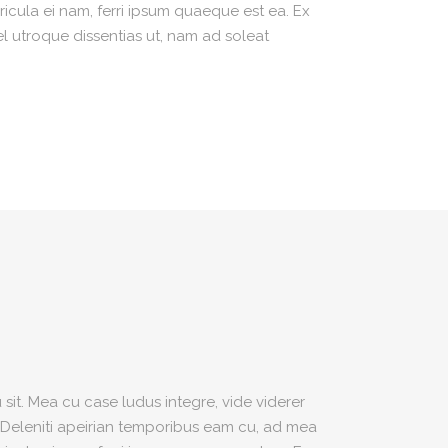
icula ei nam, ferri ipsum quaeque est ea. Ex
el utroque dissentias ut, nam ad soleat
sit. Mea cu case ludus integre, vide viderer
. Deleniti apeirian temporibus eam cu, ad mea