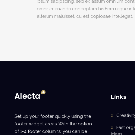
ipsum sadipscing, sed ex assum omnium content
omnis menandri conceptam his.Ferri reque integ
alterum maluisset, cu est copiosae intellegat.
Links
Creativit
Set up your footer quickly using the
footer widget areas. With the option
Fast org
of 1-4 footer columns, you can be
ideas