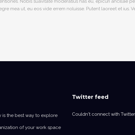
iones. Nobis suavitate moderatius has eu, epicuri ancillae per
re mea ut, eu eos vide errem noluisse. Putent laoreet et ius. V
Twitter feed
Couldn't connect with Twitter
y is the best way to explore
anization of your work space