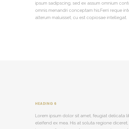
ipsum sadipscing, sed ex assum omnium content
omnis menandri conceptam his.Ferri reque integ
alterum maluisset, cu est copiosae intellegat.
HEADING 6
Lorem ipsum dolor sit amet, feugiat delicata l
eleifend ex mea. His at soluta regione diceret