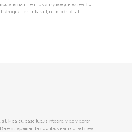
icula ei nam, ferri ipsum quaeque est ea. Ex
el utroque dissentias ut, nam ad soleat
sit. Mea cu case ludus integre, vide viderer
. Deleniti apeirian temporibus eam cu, ad mea