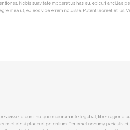
iones. Nobis suavitate moderatius has eu, epicuri ancillae per
re mea ut, eu eos vide errem noluisse. Putent laoreet et ius. V
iberavisse id cum, no quo maiorum intellegebat, liber regione eu 
, cum et atqui placerat petentium. Per amet nonumy periculis ei