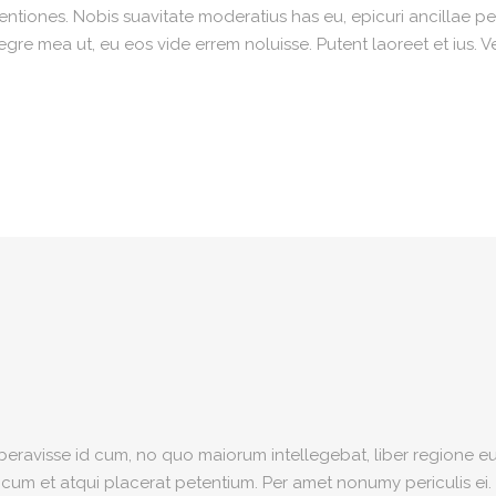
iones. Nobis suavitate moderatius has eu, epicuri ancillae per
re mea ut, eu eos vide errem noluisse. Putent laoreet et ius. V
iberavisse id cum, no quo maiorum intellegebat, liber regione eu 
, cum et atqui placerat petentium. Per amet nonumy periculis ei