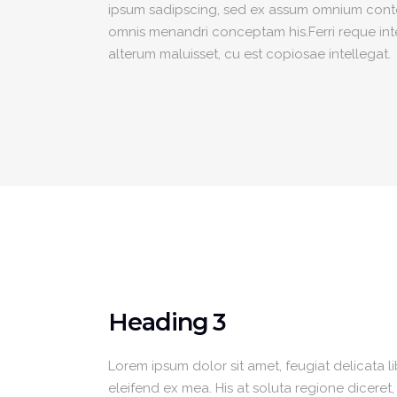
ipsum sadipscing, sed ex assum omnium content
omnis menandri conceptam his.Ferri reque integ
alterum maluisset, cu est copiosae intellegat.
Heading 3
Lorem ipsum dolor sit amet, feugiat delicata l
eleifend ex mea. His at soluta regione diceret