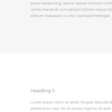
ipsum sadipscing, sed ex assum omnium content
omnis menandri conceptam his.Ferri reque integ
alterum maluisset, cu est copiosae intellegat.
Heading 5
Lorem ipsum dolor sit amet, feugiat delicata l
eleifend ex mea. His at soluta regione diceret