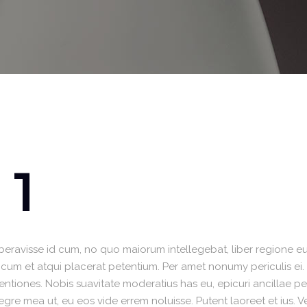
Video Buttons
Clients
 1
iberavisse id cum, no quo maiorum intellegebat, liber regione eu 
, cum et atqui placerat petentium. Per amet nonumy periculis ei
iones. Nobis suavitate moderatius has eu, epicuri ancillae per
re mea ut, eu eos vide errem noluisse. Putent laoreet et ius. V