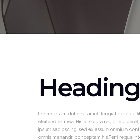
Contact Forms
Heading
Lorem ipsum dolor sit amet, feugiat delicata l
eleifend ex mea. His at soluta regione diceret
ipsum sadipscing, sed ex assum omnium content
omnis menandri conceptam his.Ferri reque integ