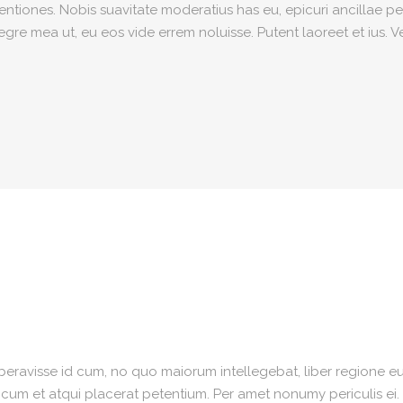
iones. Nobis suavitate moderatius has eu, epicuri ancillae per
re mea ut, eu eos vide errem noluisse. Putent laoreet et ius. V
iberavisse id cum, no quo maiorum intellegebat, liber regione eu 
, cum et atqui placerat petentium. Per amet nonumy periculis ei