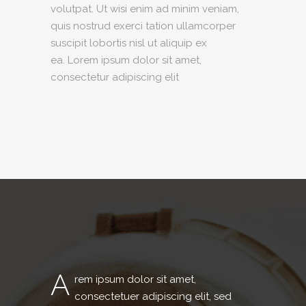
volutpat. Ut wisi enim ad minim veniam,
quis nostrud exerci tation ullamcorper
suscipit lobortis nisl ut aliquip ex
ea. Lorem ipsum dolor sit amet,
consectetur adipiscing elit
A
rem ipsum dolor sit amet,
consectetuer adipiscing elit, sed